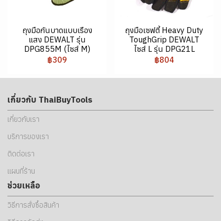
ถุงมือกันบาดแบบเรือง
ถุงมือเซฟตี้ Heavy Duty
แสง DEWALT รุ่น
ToughGrip DEWALT
DPG855M (ไซส์ M)
ไซส์ L รุ่น DPG21L
฿309
฿804
เกี่ยวกับ ThaiBuyTools
เกี่ยวกับเรา
บริการของเรา
ติดต่อเรา
แผนที่ร้าน
ช่วยเหลือ
วิธีการสั่งซื้อสินค้า