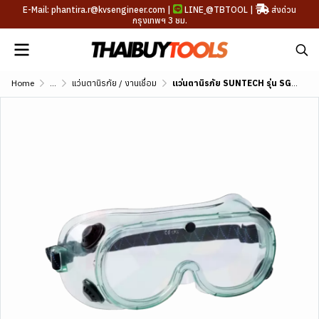
E-Mail: phantira.r@kvsengineer.com |
LINE
@TBTOOL
|
ส่งด่วน
กรุงเทพฯ 3 ชม.
Home
...
แว่นตานิรภัย / งานเชื่อม
แว่นตานิรภัย SUNTECH รุ่น SG103