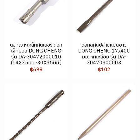
ดอกเจาะเหล็กคัตเตอร์ ดอก
ดอกสกัดปลายแบนยาว
เจ็ทบอส DONG CHENG
DONG CHENG 17x400
รุ่น DA-30472000010
มม. หกเหลี่ยม รุ่น DA-
(14X35มม.-30X35มม.)
30470300003
฿698
฿102