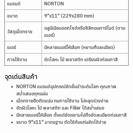
แบรนด์
NORTON
ขนาด
9"x11" (229x280 mm)
อลูมิเนียมออกไซด์หรือซิลิกอนคาร์ไบด์ (ตาม
วัสดุเม็ดทราย
เบอร์)
เบอร์
มีหลายเบอร์ให้เลือก (หยาบถึงละเอียด)
การใช้งาน
ขัดโลหะ ไม้ พลาสติก เตรียมผิวก่อนทาสี
จุดเด่นสินค้า
NORTON แบรนด์อุปกรณ์ขัดชั้นนำระดับโลก คุณภาพ
สม่ำเสมอทุกแผ่น
เม็ดทรายยึดติดแน่น ทนการใช้งาน ไม่หลุดร่วงง่าย
ขัดผิวโลหะ ไม้ พลาสติก และ Filler ได้สม่ำเสมอ
มีหลายเบอร์ให้เลือก ตั้งแต่ขัดหยาบไปถึงขัดละเอียดก่อนทาสี
ขนาด 9"x11" มาตรฐาน ตัดใช้กับแท่นขัดได้ง่าย