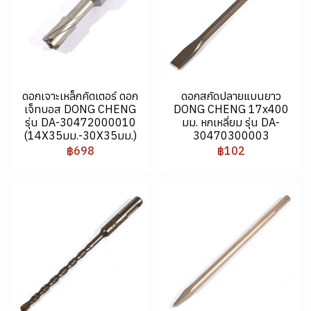
ดอกเจาะเหล็กคัตเตอร์ ดอก
ดอกสกัดปลายแบนยาว
เจ็ทบอส DONG CHENG
DONG CHENG 17x400
รุ่น DA-30472000010
มม. หกเหลี่ยม รุ่น DA-
(14X35มม.-30X35มม.)
30470300003
฿698
฿102