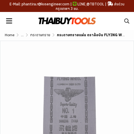
E-Mail: phantira.r@kvsengineer.com |
LINE
@TBTOOL
|
ส่งด่วน
กรุงเทพฯ 3 ชม.
Home
...
กระดาษทราย
กระดาษทรายแผ่น ตราล้อบิน FLYING WHEEL ขนาด 9"x11"