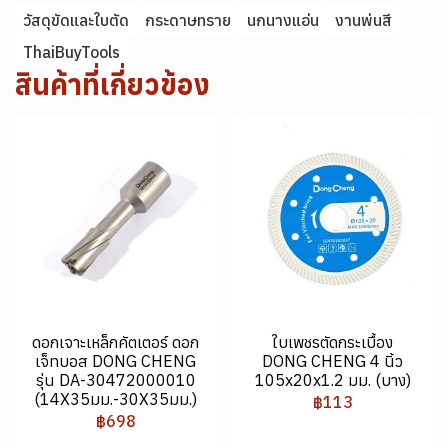
วัสดุขัดและใบตัด
กระดาษทราย
นกนางแอ่น
งานพ่นสี
ThaiBuyTools
สินค้าที่เกี่ยวข้อง
ดอกเจาะเหล็กคัตเตอร์ ดอก
ใบเพชรตัดกระเบื้อง
เจ็ทบอส DONG CHENG
DONG CHENG 4 นิ้ว
รุ่น DA-30472000010
105x20x1.2 มม. (บาง)
(14X35มม.-30X35มม.)
฿113
฿698