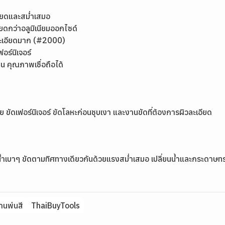
เอียดและสม่ำเสมอ
ยดกว่าอลูมิเนียมออกไซด์
งละเอียดมาก (#2000)
ร์นิเจอร์
คุณภาพเชื่อถือได้
้าย ขัดเฟอร์นิเจอร์ ขัดโลหะก่อนชุบเงา และงานขัดที่ต้องการผิวละเอียด
บน้ำเบาๆ ขัดตามทิศทางเดียวกันด้วยแรงสม่ำเสมอ เปลี่ยนน้ำและกระดาษทร
านพ่นสี
ThaiBuyTools