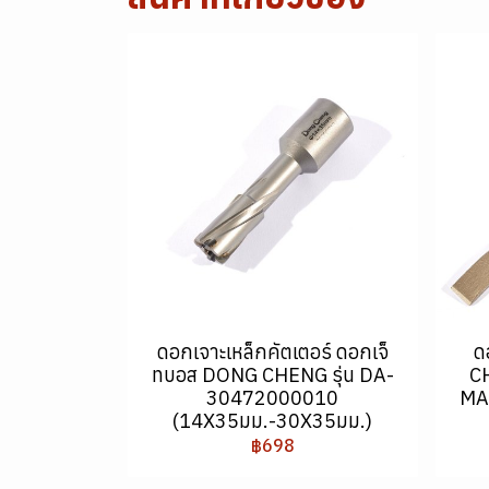
ดอกเจาะเหล็กคัตเตอร์ ดอกเจ็
ด
ทบอส DONG CHENG รุ่น DA-
C
30472000010
MA
(14X35มม.-30X35มม.)
฿698