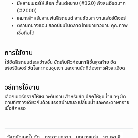
มีหลายเบอร์ให้เลือก ตั้งแต่หยาบ (#120) ถึงละเอียดมาก
(#2000)
เหมาะสำหรับงานพ่นสีรถยนต์ งานขัดเงา งานเฟอร์นิเจอร์
ตรานกนางแอ่น ยอดนิยมในตลาดไทยมายาวนาน คุณภาพ
เชื่อถือได้
การใช้งาน
ใช้ขัดสีรถยนต์ระหว่างชั้น ขัดเก็บผิวก่อนทาสีชั้นสุดท้าย ขัด
เฟอร์นิเจอร์ ขัดโลหะก่อนชุบเงา และงานขัดที่ต้องการผิวละเอียด
วิธีการใช้งาน
เลือกเบอร์ทรายให้เหมาะกับงาน สำหรับขัดเปียกให้ชุบน้ำเบาๆ ขัด
ตามทิศทางเดียวกันด้วยแรงสม่ำเสมอ เปลี่ยนน้ำและกระดาษทราย
เมื่อสึกหรอ
วัสดุขัดและใบตัด
กระดาษทราย
นกนางแอ่น
งานพ่นสี