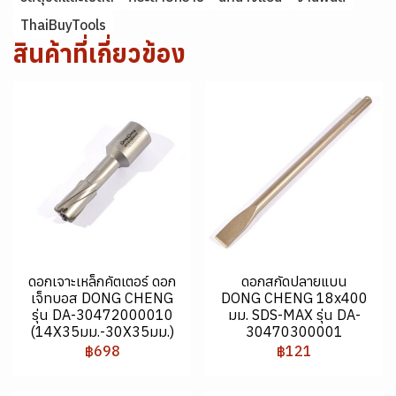
ThaiBuyTools
สินค้าที่เกี่ยวข้อง
ดอกเจาะเหล็กคัตเตอร์ ดอก
ดอกสกัดปลายแบน
เจ็ทบอส DONG CHENG
DONG CHENG 18x400
รุ่น DA-30472000010
มม. SDS-MAX รุ่น DA-
(14X35มม.-30X35มม.)
30470300001
฿698
฿121