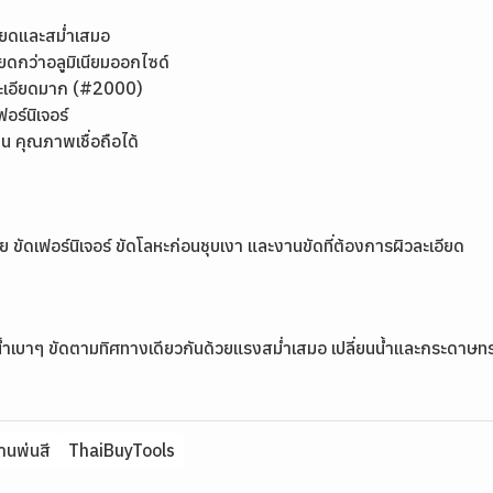
เอียดและสม่ำเสมอ
ยดกว่าอลูมิเนียมออกไซด์
งละเอียดมาก (#2000)
ร์นิเจอร์
คุณภาพเชื่อถือได้
้าย ขัดเฟอร์นิเจอร์ ขัดโลหะก่อนชุบเงา และงานขัดที่ต้องการผิวละเอียด
บน้ำเบาๆ ขัดตามทิศทางเดียวกันด้วยแรงสม่ำเสมอ เปลี่ยนน้ำและกระดาษทร
านพ่นสี
ThaiBuyTools