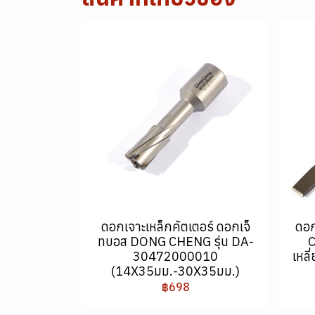
ดอกเจาะเหล็กคัตเตอร์ ดอกเจ็
ดอ
ทบอส DONG CHENG รุ่น DA-
30472000010
เหล
(14X35มม.-30X35มม.)
฿698