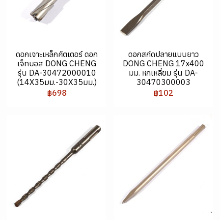
ดอกเจาะเหล็กคัตเตอร์ ดอก
ดอกสกัดปลายแบนยาว
เจ็ทบอส DONG CHENG
DONG CHENG 17x400
รุ่น DA-30472000010
มม. หกเหลี่ยม รุ่น DA-
(14X35มม.-30X35มม.)
30470300003
฿698
฿102