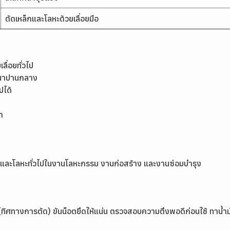
ตัดเหล็กและโลหะด้วยเลื่อยมือ
ลื่อยทั่วไป
หนาปานกลาง
ปได้
า
ล็ก และโลหะทั่วไปในงานโลหะกรรม งานก่อสร้าง และงานซ่อมบำรุง
า (ทิศทางการตัด) ขันน็อตยึดให้แน่น ตรวจสอบความตึงพอดีก่อนใช้ ทาน้ำมั