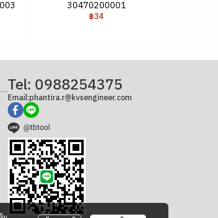
0003
30470200001
฿34
Tel: 0988254375
Email:phantira.r@kvsengineer.com
@tbtool
ติม