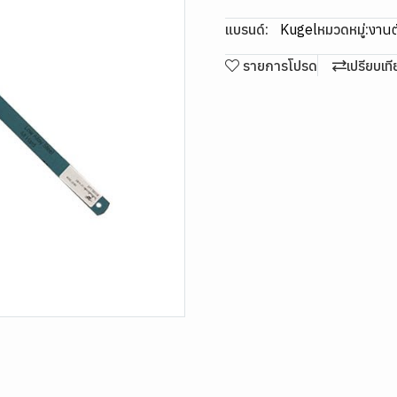
แบรนด์:
Kugel
หมวดหมู่:
งานตั
รายการโปรด
เปรียบเท