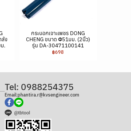
NG
กระบอกเจาะเพชร DONG
ลัง
CHENG ขนาด Φ51มม. (2นิ้ว)
มม.
รุ่น DA-30471100141
฿698
Tel: 0988254375
Email:phantira.r@kvsengineer.com
@tbtool