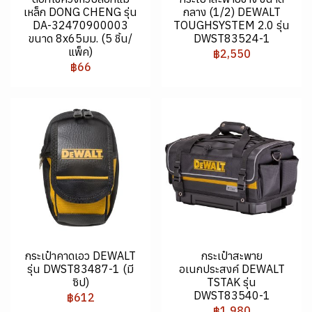
เหล็ก DONG CHENG รุ่น
กลาง (1/2) DEWALT
DA-32470900003
TOUGHSYSTEM 2.0 รุ่น
ขนาด 8x65มม. (5 ชิ้น/
DWST83524-1
แพ็ค)
฿2,550
฿66
กระเป๋าคาดเอว DEWALT
กระเป๋าสะพาย
รุ่น DWST83487-1 (มี
อเนกประสงค์ DEWALT
ซิป)
TSTAK รุ่น
DWST83540-1
฿612
฿1,980