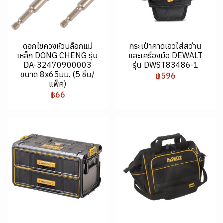
ดอกไขควงหัวบล๊อกแม่
กระเป๋าคาดเอวใส่สว่าน
เหล็ก DONG CHENG รุ่น
และเครื่องมือ DEWALT
DA-32470900003
รุ่น DWST83486-1
ขนาด 8x65มม. (5 ชิ้น/
฿596
แพ็ค)
฿66