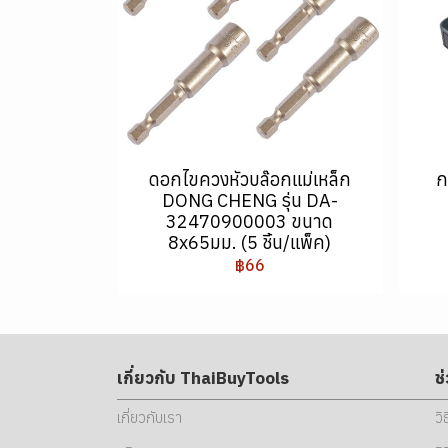
ดอกไขควงหัวบล๊อกแม่เหล็ก
ก
DONG CHENG รุ่น DA-
32470900003 ขนาด
8x65มม. (5 ชิ้น/แพ็ค)
฿66
เกี่ยวกับ ThaiBuyTools
ช
เกี่ยวกับเรา
วิ