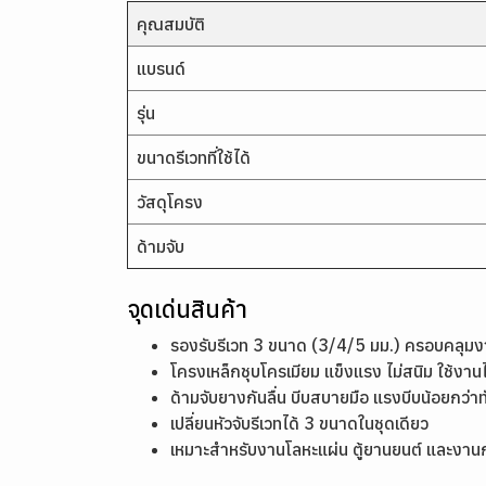
คุณสมบัติ
แบรนด์
รุ่น
ขนาดรีเวทที่ใช้ได้
วัสดุโครง
ด้ามจับ
จุดเด่นสินค้า
รองรับรีเวท 3 ขนาด (3/4/5 มม.) ครอบคลุมง
โครงเหล็กชุบโครเมียม แข็งแรง ไม่สนิม ใช้งา
ด้ามจับยางกันลื่น บีบสบายมือ แรงบีบน้อยกว่าทั
เปลี่ยนหัวจับรีเวทได้ 3 ขนาดในชุดเดียว
เหมาะสำหรับงานโลหะแผ่น ตู้ยานยนต์ และงานก