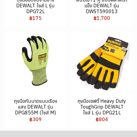
DEWALT ไซส์ L รุ่น
แข็ง DEWALT รุ่น
DPG72L
DWST590013
฿175
฿1,700
ถุงมือกันบาดแบบเรือง
ถุงมือเซฟตี้ Heavy Duty
แสง DEWALT รุ่น
ToughGrip DEWALT
DPG855M (ไซส์ M)
ไซส์ L รุ่น DPG21L
฿309
฿804