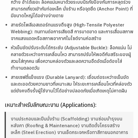
กว้าง อ้าได้เยอะ ล็อคแน่นหนาด้วยระบบนิรภัยป้องกันการหลุดร่วง
สามารถเกี่ยวเข้ากับท่อเหล็ก นั่งร้าน หรือจุดยึด (Anchor Point) ที่
มีขนาดใหญ่ได้อย่างง่ายดาย
สายรัดโพลีเอสเตอร์ทนแรงดึงสูง (High-Tensile Polyester
Webbing):
ทนทานต่อการเสียดสี การบาดขาด และการเสื่อมสภาพ
จากแสงแดดหรือสภาพอากาศในไซต์งานก่อสร้าง
หัวเข็มขัดปรับระดับได้กระชับ (Adjustable Buckle):
ล็อคแน่น ไม่
คลายตัวระหว่างการเคลื่อนไหว สามารถปรับให้พอดีกับสรีระของผู้
สวมใส่ทุกคน เพื่อความคล่องตัวและลดความอึดอัดเมื่อต้องใส่
ทำงานตลอดวัน
สายเซฟตี้แข็งแรง (Durable Lanyard):
เชื่อมต่อระหว่างเข็มขัด
และตะขอด้วยความยาวที่เหมาะสม ให้ระยะการเคลื่อนไหวที่คล่องตัว
แต่ยังคงดึงรั้งผู้ใช้งานไว้ได้อย่างปลอดภัยเมื่อเกิดเหตุไม่คาดฝัน
เหมาะสำหรับลักษณะงาน (Applications):
งานประกอบและปีนนั่งร้าน (Scaffolding) งานซ่อมบำรุงบน
หลังคา (Roofing & Maintenance) งานติดตั้งโครงสร้าง
เหล็ก (Steel Erection) งานเช็ดกระจกหรือทาสีภายนอกอาคาร