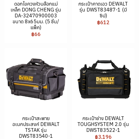
ดอกไขควงหัวบล๊อกแม่
กระเป๋าคาดเอว DEWALT
เหล็ก DONG CHENG รุ่น
รุ่น DWST83487-1 (มี
DA-32470900003
ซิป)
ขนาด 8x65มม. (5 ชิ้น/
฿612
แพ็ค)
฿66
กระเป๋าสะพาย
กระเป๋าช่าง DEWALT
อเนกประสงค์ DEWALT
TOUGHSYSTEM 2.0 รุ่น
TSTAK รุ่น
DWST83522-1
DWST83540-1
฿3,196