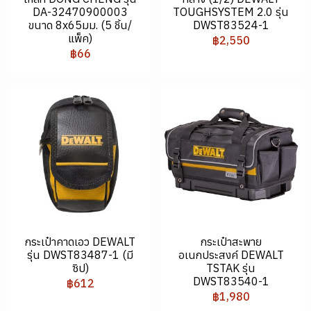
DA-32470900003
TOUGHSYSTEM 2.0 รุ่น
ขนาด 8x65มม. (5 ชิ้น/
DWST83524-1
แพ็ค)
฿2,550
฿66
กระเป๋าคาดเอว DEWALT
กระเป๋าสะพาย
รุ่น DWST83487-1 (มี
อเนกประสงค์ DEWALT
ซิป)
TSTAK รุ่น
DWST83540-1
฿612
฿1,980