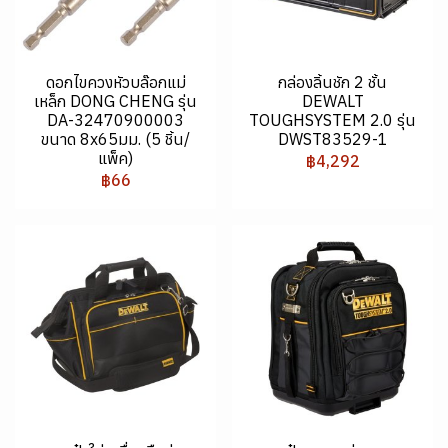
ดอกไขควงหัวบล๊อกแม่
กล่องลิ้นชัก 2 ชั้น
เหล็ก DONG CHENG รุ่น
DEWALT
DA-32470900003
TOUGHSYSTEM 2.0 รุ่น
ขนาด 8x65มม. (5 ชิ้น/
DWST83529-1
แพ็ค)
฿4,292
฿66