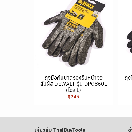
ถุงมือกันบาดรองรับหน้าจอ
ถุง
สัมผัส DEWALT รุ่น DPG860L
(ไซส์ L)
฿249
เกี่ยวกับ ThaiBuyTools
ช