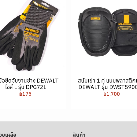
มือยึดจับงานช่าง DEWALT
สนับเข่า 1 คู่ แบบพลาสติก
ไซส์ L รุ่น DPG72L
DEWALT รุ่น DWST590
฿175
฿1,700
่วยเหลือ
สินค้า