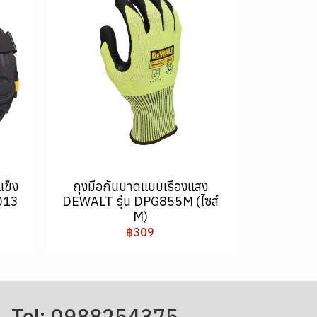
แข็ง
ถุงมือกันบาดแบบเรืองแสง
013
DEWALT รุ่น DPG855M (ไซส์
M)
฿309
Tel: 0988254375