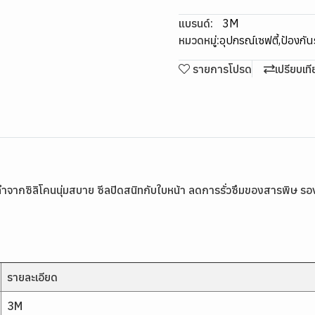
แบรนด์:
3M
หมวดหมู่:
อุปกรณ์เซฟตี้
,
ป้องกั
รายการโปรด
เปรียบเท
 ทำจากซิลิโคนนุ่มสบาย ซีลปิดสนิทกับใบหน้า ลดการรั่วซึมของสารพิษ 
รายละเอียด
3M