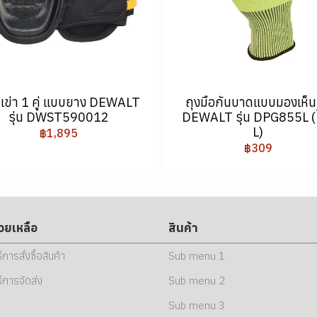
บเข่า 1 คู่ แบบยาง DEWALT
ถุงมือกันบาดแบบมองเห็น
รุ่น DWST590012
DEWALT รุ่น DPG855L (ไ
L)
฿1,895
฿309
่วยเหลือ
สินค้า
ธีการสั่งซื้อสินค้า
Sub menu 1
ธีการจัดส่ง
Sub menu 2
Sub menu 3