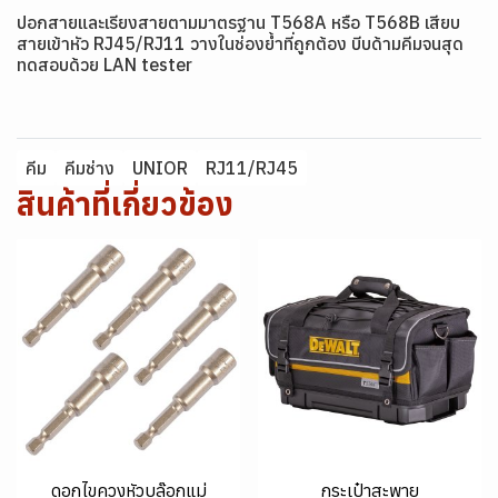
ปอกสายและเรียงสายตามมาตรฐาน T568A หรือ T568B เสียบ
สายเข้าหัว RJ45/RJ11 วางในช่องย้ำที่ถูกต้อง บีบด้ามคีมจนสุด
ทดสอบด้วย LAN tester
คีม
คีมช่าง
UNIOR
RJ11/RJ45
สินค้าที่เกี่ยวข้อง
ดอกไขควงหัวบล๊อกแม่
กระเป๋าสะพาย