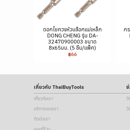
ดอกไขควงหัวบล๊อกแม่เหล็ก
กร
DONG CHENG รุ่น DA-
32470900003 ขนาด
8x65มม. (5 ชิ้น/แพ็ค)
฿66
เกี่ยวกับ ThaiBuyTools
ช
เกี่ยวกับเรา
วิ
บริการของเรา
วิ
ติดต่อเรา
แผนที่ร้าน