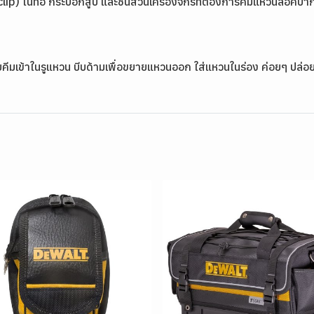
ip) ในท่อ กระบอกสูบ และชิ้นส่วนเครื่องจักรที่ต้องการคีมแหวนล็อคป
คีมเข้าในรูแหวน บีบด้ามเพื่อขยายแหวนออก ใส่แหวนในร่อง ค่อยๆ ปล่อย