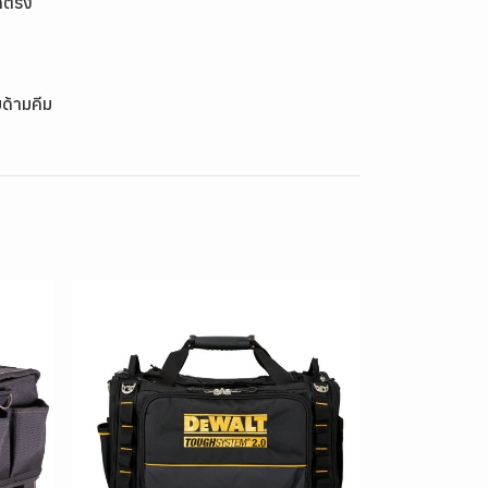
ากตรง
ด้ามคีม