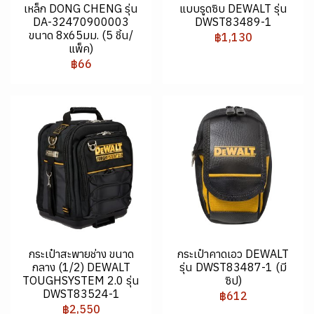
เหล็ก DONG CHENG รุ่น
แบบรูดซิบ DEWALT รุ่น
DA-32470900003
DWST83489-1
ขนาด 8x65มม. (5 ชิ้น/
฿1,130
แพ็ค)
฿66
กระเป๋าสะพายช่าง ขนาด
กระเป๋าคาดเอว DEWALT
กลาง (1/2) DEWALT
รุ่น DWST83487-1 (มี
TOUGHSYSTEM 2.0 รุ่น
ซิป)
DWST83524-1
฿612
฿2,550