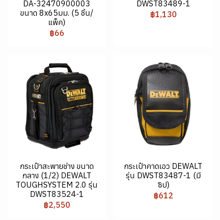
DA-32470900003
DWST83489-1
ขนาด 8x65มม. (5 ชิ้น/
฿1,130
แพ็ค)
฿66
กระเป๋าสะพายช่าง ขนาด
กระเป๋าคาดเอว DEWALT
กลาง (1/2) DEWALT
รุ่น DWST83487-1 (มี
TOUGHSYSTEM 2.0 รุ่น
ซิป)
DWST83524-1
฿612
฿2,550