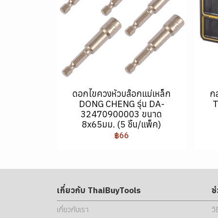
ดอกไขควงหัวบล๊อกแม่เหล็ก
กล
DONG CHENG รุ่น DA-
T
32470900003 ขนาด
8x65มม. (5 ชิ้น/แพ็ค)
฿66
เกี่ยวกับ ThaiBuyTools
ช
เกี่ยวกับเรา
วิ