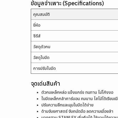
ข้อมูลจำเพาะ (Specifications)
คุณสมบัติ
ยี่ห้อ
ซีรีส์
วัสดุตัวกบ
วัสดุใบมีด
การปรับใบมีด
จุดเด่นสินค้า
ตัวกบเหล็กหล่อ แข็งแกร่ง ทนทาน ไม่โค้งงอ
ใบมีดเหล็กกล้าคาร์บอน คมนาน ไสไม้ได้เรียบเน
ปรับความลึกและมุมใบมีดได้ง่าย
ด้ามจับยศาสตร์ จับถนัดมือ ลดความเมื่อยล้า
มาตรฐาน STANLEY เชื่อถือได้ ใช้งานได้ยาว