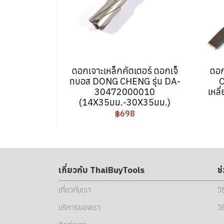
ดอกเจาะเหล็กคัตเตอร์ ดอกเจ็
ดอ
ทบอส DONG CHENG รุ่น DA-
30472000010
เหล
(14X35มม.-30X35มม.)
฿698
เกี่ยวกับ ThaiBuyTools
ช
เกี่ยวกับเรา
วิ
บริการของเรา
วิ