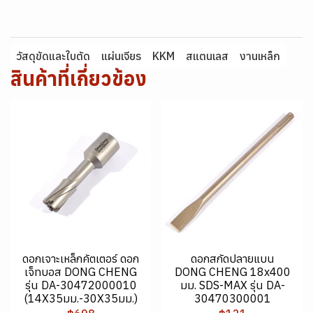
วัสดุขัดและใบตัด
แผ่นเจียร
KKM
สแตนเลส
งานเหล็ก
สินค้าที่เกี่ยวข้อง
ดอกเจาะเหล็กคัตเตอร์ ดอก
ดอกสกัดปลายแบน
เจ็ทบอส DONG CHENG
DONG CHENG 18x400
รุ่น DA-30472000010
มม. SDS-MAX รุ่น DA-
(14X35มม.-30X35มม.)
30470300001