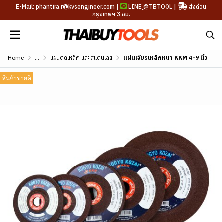
E-Mail: phantira.r@kvsengineer.com |
LINE
@TBTOOL
|
ส่งด่วน
กรุงเทพฯ 3 ชม.
Home
...
แผ่นตัดเหล็ก และสแตนเลส
แผ่นเจียรเหล็กหนา KKM 4-9 นิ้ว
สินค้าขายดี