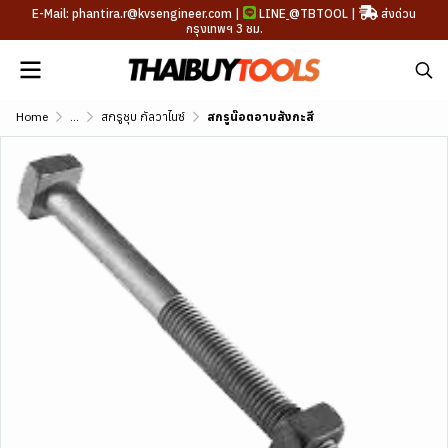
E-Mail: phantira.r@kvsengineer.com |
LINE
@TBTOOL
|
ส่งด่วน
กรุงเทพฯ 3 ชม.
Home
...
สกรูชุบ กัลวาไนซ์
สกรูน๊อตอาบสังกะสี