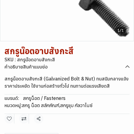
1/1
สกรูน๊อตอาบสังกะสี
SKU : สกรูน๊อตอาบสังกะสี
คำอธิบายสินค้าแบบย่อ
สกรูน็อตอาบสังกะสี (Galvanized Bolt & Nut) ทนสนิมกลางแจ้ง
ราคาประหยัด ใช้งานก่อสร้างทั่วไป ทนทานต่อแรงเสียดสี
แบรนด์:
สกรูน็อต / Fasteners
หมวดหมู่:
สกรู น็อต สลักภัณฑ์
,
สกรูชุบ กัลวาไนซ์
แชร์