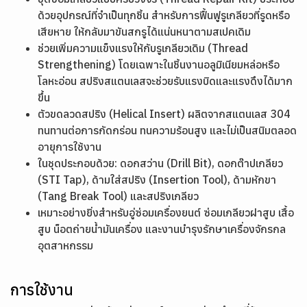
ด้วยอุปกรณ์ที่จำเป็นทุกชิ้น สำหรับการฟื้นฟูรูเกลียวที่รูดหรือ
เสียหาย ให้กลับมาขันสกรูได้แน่นหนาตามสเปคเดิม
ช่วยเพิ่มความแข็งแรงให้กับรูเกลียวเดิม (Thread
Strengthening) โดยเฉพาะในชิ้นงานอลูมิเนียมหล่อหรือ
โลหะอ่อน สปริงสแตนเลสจะช่วยรับแรงบิดและแรงดึงได้มาก
ขึ้น
ตัวขดลวดสปริง (Helical Insert) ผลิตจากสแตนเลส 304
ทนทานต่อการกัดกร่อน ทนความร้อนสูง และไม่เป็นสนิมตลอด
อายุการใช้งาน
ในชุดประกอบด้วย: ดอกสว่าน (Drill Bit), ดอกต๊าปเกลียว
(STI Tap), ด้ามใส่สปริง (Insertion Tool), ด้ามหักขา
(Tang Break Tool) และสปริงเกลียว
เหมาะอย่างยิ่งสำหรับอู่ซ่อมเครื่องยนต์ ซ่อมเกลียวฝาสูบ เสื้อ
สูบ น็อตถ่ายน้ำมันเครื่อง และงานบำรุงรักษาเครื่องจักรกล
อุตสาหกรรม
การใช้งาน