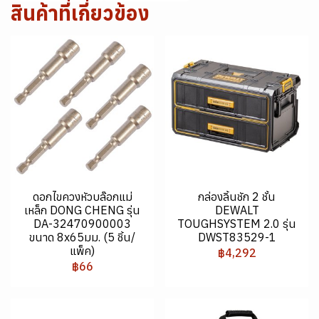
สินค้าที่เกี่ยวข้อง
ดอกไขควงหัวบล๊อกแม่
กล่องลิ้นชัก 2 ชั้น
เหล็ก DONG CHENG รุ่น
DEWALT
DA-32470900003
TOUGHSYSTEM 2.0 รุ่น
ขนาด 8x65มม. (5 ชิ้น/
DWST83529-1
แพ็ค)
฿4,292
฿66