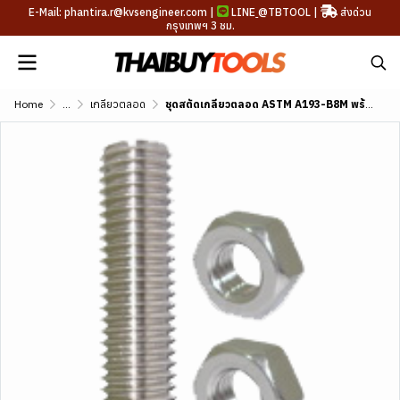
E-Mail: phantira.r@kvsengineer.com |
LINE
@TBTOOL
|
ส่งด่วน
กรุงเทพฯ 3 ชม.
Home
...
เกลียวตลอด
ชุดสตัดเกลียวตลอด ASTM A193-B8M พร้อมน็อต 2 ตัว SUS316