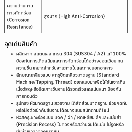
ความต้านทาน
การกัดกร่อน
สูงมาก (High Anti-Corrosion)
(Corrosion
Resistance)
จุดเด่นสินค้า
ผลิตจาก สแตนเลส เกรด 304 (SUS304 / A2) แท้ 100%
ป้องกันการเกิดสนิมและการกัดกร่อนได้อย่างยอดเยี่ยม ทน
ความชื้น เหมาะสำหรับงานภายในและภายนอกอาคาร
ลักษณะเกลียวแบบ สกรูยึดเกลียวมาตรฐาน (Standard
Machine/Tapping Thread) ออกแบบมาเพื่อให้ขันเจาะกิน
เนื้อวัสดุหรือยึดเกาะชิ้นงานได้รวดเร็วและแน่นหนา ป้องกัน
การถอนตัว
รูปทรง หัวมาตรฐาน สวยงาม ได้สัดส่วนมาตรฐาน ช่วยกดทับ
หรือฝังตัวเข้ากับชิ้นงานได้อย่างแนบสนิทตามดีไซน์
หัวสกรูเซาะร่องแบบ แฉก / ผ่า / หกเหลี่ยม ลึกและแม่นยำ
(Precision Recess) ไขควงหรือสว่านจับได้แน่น ไม่รูดหรือ
บิ่นง่ายเวลาออกแรงขัน