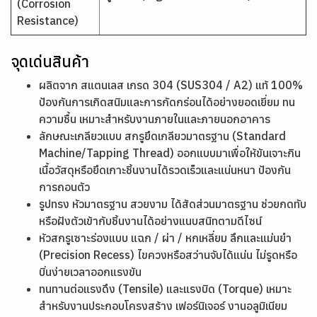
(Corrosion
Resistance)
จุดเด่นสินค้า
ผลิตจาก สแตนเลส เกรด 304 (SUS304 / A2) แท้ 100%
ป้องกันการเกิดสนิมและการกัดกร่อนได้อย่างยอดเยี่ยม ทน
ความชื้น เหมาะสำหรับงานภายในและภายนอกอาคาร
ลักษณะเกลียวแบบ สกรูยึดเกลียวมาตรฐาน (Standard
Machine/Tapping Thread) ออกแบบมาเพื่อให้ขันเจาะกิน
เนื้อวัสดุหรือยึดเกาะชิ้นงานได้รวดเร็วและแน่นหนา ป้องกัน
การถอนตัว
รูปทรง หัวมาตรฐาน สวยงาม ได้สัดส่วนมาตรฐาน ช่วยกดทับ
หรือฝังตัวเข้ากับชิ้นงานได้อย่างแนบสนิทตามดีไซน์
หัวสกรูเซาะร่องแบบ แฉก / ผ่า / หกเหลี่ยม ลึกและแม่นยำ
(Precision Recess) ไขควงหรือสว่านจับได้แน่น ไม่รูดหรือ
บิ่นง่ายเวลาออกแรงขัน
ทนทานต่อแรงดึง (Tensile) และแรงบิด (Torque) เหมาะ
สำหรับงานประกอบโครงสร้าง เฟอร์นิเจอร์ งานอลูมิเนียม