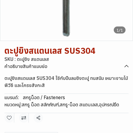
1/1
ตะปูยิงสแตนเลส SUS304
SKU : ตะปูยิง สแตนเลส
คำอธิบายสินค้าแบบย่อ
ตะปูยิงสแตนเลส SUS304 ใช้กับปืนลมยิงตะปู ทนสนิม เหมาะงานไม้
พีวีซี และโครงสังกะสี
แบรนด์:
สกรูน็อต / Fasteners
หมวดหมู่:
สกรู น็อต สลักภัณฑ์
,
สกรู-น็อต สแตนเลส
,
อุปกรณ์ยึด
แชร์