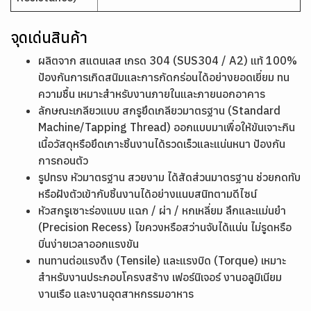
จุดเด่นสินค้า
ผลิตจาก สแตนเลส เกรด 304 (SUS304 / A2) แท้ 100%
ป้องกันการเกิดสนิมและการกัดกร่อนได้อย่างยอดเยี่ยม ทน
ความชื้น เหมาะสำหรับงานภายในและภายนอกอาคาร
ลักษณะเกลียวแบบ สกรูยึดเกลียวมาตรฐาน (Standard
Machine/Tapping Thread) ออกแบบมาเพื่อให้ขันเจาะกิน
เนื้อวัสดุหรือยึดเกาะชิ้นงานได้รวดเร็วและแน่นหนา ป้องกัน
การถอนตัว
รูปทรง หัวมาตรฐาน สวยงาม ได้สัดส่วนมาตรฐาน ช่วยกดทับ
หรือฝังตัวเข้ากับชิ้นงานได้อย่างแนบสนิทตามดีไซน์
หัวสกรูเซาะร่องแบบ แฉก / ผ่า / หกเหลี่ยม ลึกและแม่นยำ
(Precision Recess) ไขควงหรือสว่านจับได้แน่น ไม่รูดหรือ
บิ่นง่ายเวลาออกแรงขัน
ทนทานต่อแรงดึง (Tensile) และแรงบิด (Torque) เหมาะ
สำหรับงานประกอบโครงสร้าง เฟอร์นิเจอร์ งานอลูมิเนียม
งานเรือ และงานอุตสาหกรรมอาหาร