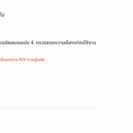
วไป
ประแจอัลเลนจนแน่น 4. ตรวจสอบความมั่นคงก่อนใช้งาน
รือเอกสาร PDF จากผู้ผลิต