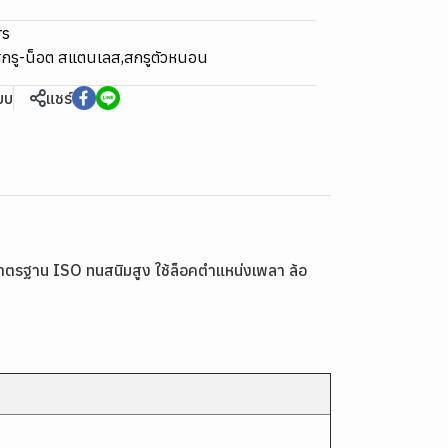
rs
กรู-น็อต สแตนเลส
,
สกรูตัวหนอน
ียบ
แชร์
มาตรฐาน ISO ทนสนิมสูง ใช้ล็อคตำแหน่งเพลา ล้อ