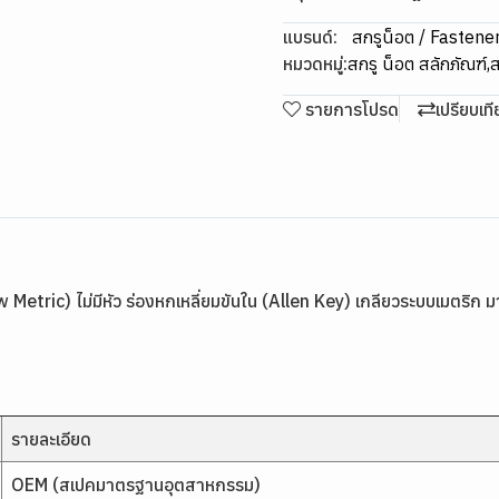
แบรนด์:
สกรูน็อต / Fastene
หมวดหมู่:
สกรู น็อต สลักภัณฑ์
,
ส
รายการโปรด
เปรียบเท
etric) ไม่มีหัว ร่องหกเหลี่ยมขันใน (Allen Key) เกลียวระบบเมตริก 
รายละเอียด
OEM (สเปคมาตรฐานอุตสาหกรรม)