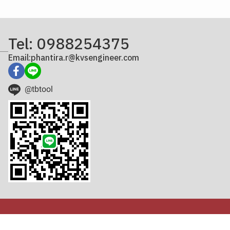
Tel: 0988254375
Email:phantira.r@kvsengineer.com
@tbtool