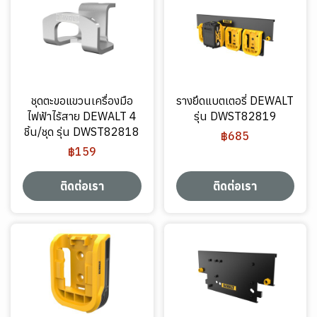
ชุดตะขอแขวนเครื่องมือ
รางยึดแบตเตอรี่ DEWALT
ไฟฟ้าไร้สาย DEWALT 4
รุ่น DWST82819
ชิ้น/ชุด รุ่น DWST82818
฿685
฿159
ติดต่อเรา
ติดต่อเรา