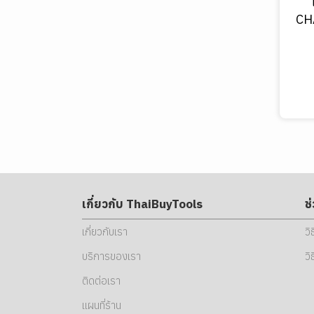
ไม้ถูพื้นและถังบีบน้ำ
ดอกต๊าปและดอกคว้าน
เคเบิ้ลไทร์
รถเข็นและถังเก็บใบไม้
CH
ผ้าเช็ด ฟองน้ำ และเศษผ้าเย็บ
วน
ถุง/ถัง ขยะ
เคมีภัณฑ์ทำความสะอาด
อุปกรณ์เซฟตี้
น้ำยาทำความสะอาด
ป้องกันใบหน้าและดวงตา
น้ำยาถูพื้น
ป้องกันเสียงและศีรษะ
น้ำยาล้างมือ
แว่นตานิรภัย / งานเชื่อม
ป้องกันระบบทางเดินหายใจ
น้ำยาล้างคราบน้ำมัน
หน้ากากป้องกันเชื่อม / เจียร
หมวกนิรภัย
เกี่ยวกับ ThaiBuyTools
ช
ป้องกันมือและแขน
อุปกรณ์ลดเสียง
หน้ากากกันฝุ่นและสารเคมี
เกี่ยวกับเรา
วิ
ชุดป้องกันลำตัวและเท้า
ไส้กรองและอุปกรณ์เสริม
ถุงมือหนังและงานเชื่อม
บริการของเรา
วิ
อุปกรณ์ป้องกันการตก
ถุงมือกันบาดและงานทั่วไป
เสื้อสะท้อนแสงและชุดป้องกัน
ติดต่อเรา
งานจราจร
ปลอกแขนกันความร้อน
ชุดกันสารเคมี
เข็มขัดนิรภัยและเชือกช่วยชีวิต
แผนที่ร้าน