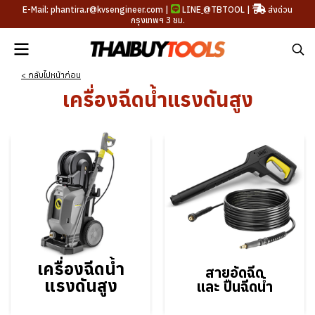
E-Mail: phantira.r@kvsengineer.com |
LINE
@TBTOOL
|
ส่งด่วน
กรุงเทพฯ 3 ชม.
< กลับไปหน้าก่อน
เครื่องฉีดน้ำแรงดันสูง
เครื่องฉีดน้ำ
สายอัดฉีด
แรงดันสูง
และ ปืนฉีดน้ำ