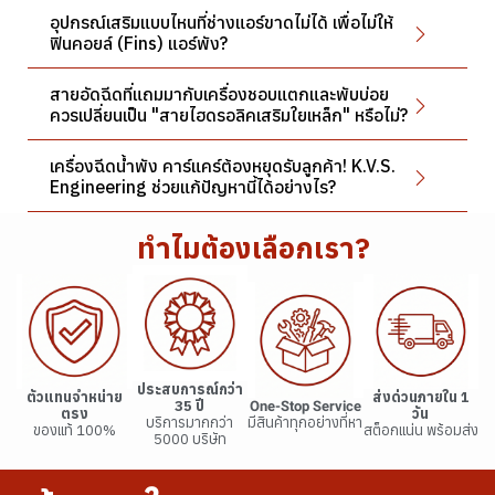
อุปกรณ์เสริมแบบไหนที่ช่างแอร์ขาดไม่ได้ เพื่อไม่ให้
ฟินคอยล์ (Fins) แอร์พัง?
สายอัดฉีดที่แถมมากับเครื่องชอบแตกและพับบ่อย
ควรเปลี่ยนเป็น "สายไฮดรอลิคเสริมใยเหล็ก" หรือไม่?
เครื่องฉีดน้ำพัง คาร์แคร์ต้องหยุดรับลูกค้า! K.V.S.
Engineering ช่วยแก้ปัญหานี้ได้อย่างไร?
ทำไมต้องเลือกเรา?
ประสบการณ์กว่า
ตัวแทนจำหน่าย
ส่งด่วนภายใน 1
35 ปี
One-Stop Service
ตรง
วัน
บริการมากกว่า
มีสินค้าทุกอย่างที่หา
ของแท้ 100%
สต็อกแน่น พร้อมส่ง
5000 บริษัท