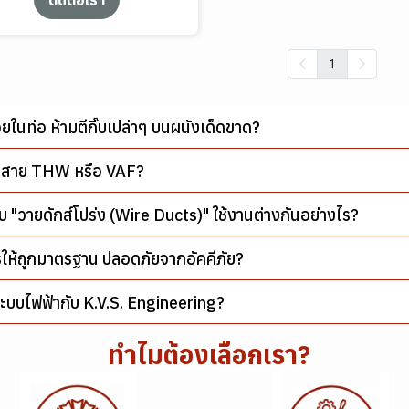
1
ในท่อ ห้ามตีกิ๊บเปล่าๆ บนผนังเด็ดขาด?
ทนสาย THW หรือ VAF?
บ "วายดักส์โปร่ง (Wire Ducts)" ใช้งานต่างกันอย่างไร?
รให้ถูกมาตรฐาน ปลอดภัยจากอัคคีภัย?
ระบบไฟฟ้ากับ K.V.S. Engineering?
ทำไมต้องเลือกเรา?