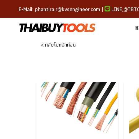
E-Mail: phantira.r@kvsengineer.com |
LINE
@TBT
ห
< กลับไปหน้าก่อน
สายไฟ
(THW, VAF,