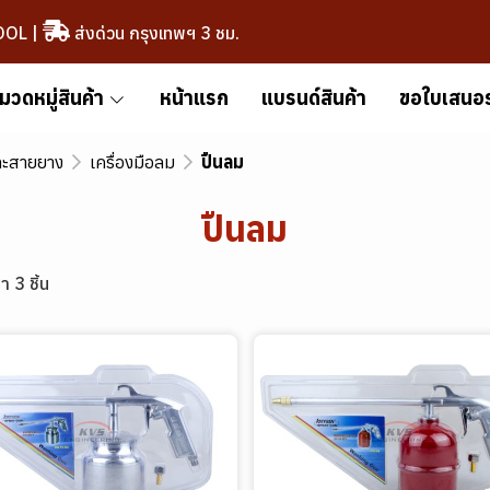
OOL
|
ส่งด่วน กรุงเทพฯ 3 ชม.
มวดหมู่สินค้า
หน้าแรก
แบรนด์สินค้า
ขอใบเสนอ
ละสายยาง
เครื่องมือลม
ปืนลม
ปืนลม
า 3 ชิ้น