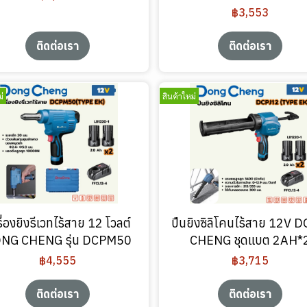
฿3,553
ติดต่อเรา
ติดต่อเรา
่
สินค้าใหม่
ื่องยิงรีเวทไร้สาย 12 โวลต์
ปืนยิงซิลิโคนไร้สาย 12V 
NG CHENG รุ่น DCPM50
CHENG ชุดแบต 2AH*
฿4,555
฿3,715
ติดต่อเรา
ติดต่อเรา