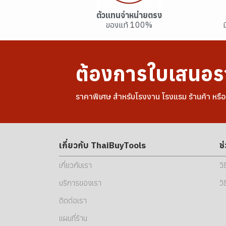
เคมีภัณฑ์ทำความสะอาด
ไม้กวาดและที่ตักขยะ
งานจราจร
เทปพันเกลียว
ดอกเร้าเตอร์
พาเลท
อุปกรณ์ระบบแอร์
ไม้กวาด
พัดลมเป่าพื้น (หอยโข่ง)
ปลอกแขนกันความร้อน
ชุดกันสารเคมี
เข็มขัดนิรภัยและเชือกช่วยชีวิต
ตัวแทนจำหน่ายตรง
ไม้ถูพื้นและถังบีบน้ำ
น้ำยาทำความสะอาด
ของแท้ 100%
สายรัดรถบรรทุก
ดอกต๊าปและดอกคว้าน
เคเบิ้ลไทร์
รถเข็นและถังเก็บใบไม้
รองเท้าเซฟตี้
กรวยจราจรและแผงกั้น
ผ้าเช็ด ฟองน้ำ และเศษผ้าเย็บ
น้ำยาถูพื้น
อุปกรณ์ป้องกันนำ้ท่วม
ไฟสัญญาณและป้ายเตือน
สายรัดโพลีเอสเตอร์
วน
น้ำยาล้างมือ
อุปกรณ์ดับเพลิง/หนีไฟฉุกเฉิน
เสื้อจราจร
อุปกรณ์ยึดรัดอื่นๆ
กระสอบทรายและแนวกั้นน้ำ
ต้องการใบเสนอร
ถุง/ถัง ขยะ
น้ำยาล้างคราบน้ำมัน
เครื่องสูบน้ำ
ถังดับเพลิง
ราคาพิเศษ สำหรับโรงงาน โรงแรม ร้านค้า หรื
ไฟสำรองและป้ายหนีไฟ
ตู้อุปกรณ์ดับเพลิง
ชุดปฐมพยาบาล
เกี่ยวกับ ThaiBuyTools
ช
เกี่ยวกับเรา
วิ
บริการของเรา
วิ
ติดต่อเรา
แผนที่ร้าน