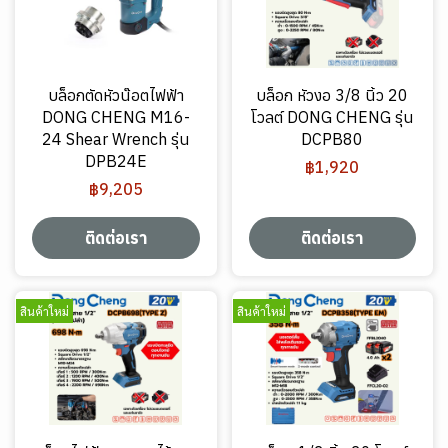
บล็อกตัดหัวน๊อตไฟฟ้า
บล็อก หัวงอ 3/8 นิ้ว 20
DONG CHENG M16-
โวลต์ DONG CHENG รุ่น
24 Shear Wrench รุ่น
DCPB80
DPB24E
฿1,920
฿9,205
ติดต่อเรา
ติดต่อเรา
สินค้าใหม่
สินค้าใหม่