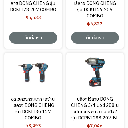
สาย DONG CHENG รุ่น
ไร้สาย DONG CHENG
DCKIT28 20V COMBO
รุ่น DCKIT29 20V
COMBO
฿5,533
฿5,822
ติดต่อเรา
ติดต่อเรา
ชุดไขควงกระแทก+สว่าน
บล็อกไร้สาย DONG
ไขควง DONG CHENG
CHENG 3/4 นิ้ว 1288 นิ
รุ่น DCKIT36 12V
วตันเมตร ชุด 5 แอมป์x2
COMBO
รุ่น DCPB1288 20V-BL
฿3,493
฿7,046