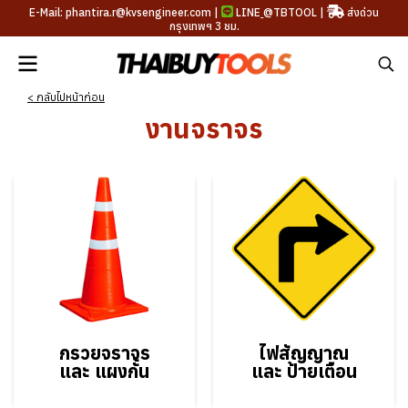
E-Mail: phantira.r@kvsengineer.com |
LINE
@TBTOOL
|
ส่งด่วน
กรุงเทพฯ 3 ชม.
< กลับไปหน้าก่อน
งานจราจร
กรวยจราจร
ไฟสัญญาณ
และ แผงกั้น
และ ป้ายเตือน