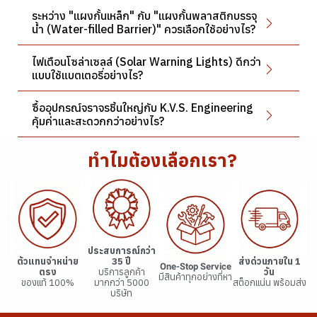
ระหว่าง "แผงกั้นเหล็ก" กับ "แผงกั้นพลาสติกบรรจุ
น้ำ (Water-filled Barrier)" ควรเลือกใช้อย่างไร?
ไฟเตือนโซล่าเซลล์ (Solar Warning Lights) ดีกว่า
แบบใช้แบตเตอรี่อย่างไร?
ซื้ออุปกรณ์จราจรชิ้นใหญ่กับ K.V.S. Engineering
คุ้มค่าและสะดวกกว่าอย่างไร?
ทำไมต้องเลือกเรา?
ประสบการณ์กว่า
ตัวแทนจำหน่าย
35 ปี
ส่งด่วนภายใน 1
One-Stop Service
ตรง
บริการลูกค้า
วัน
มีสินค้าทุกอย่างที่หา
ของแท้ 100%
มากกว่า 5000
สต็อกแน่น พร้อมส่ง
บริษัท