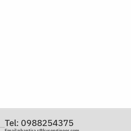
Tel: 0988254375
Email:phantira.r@kvsengineer.com