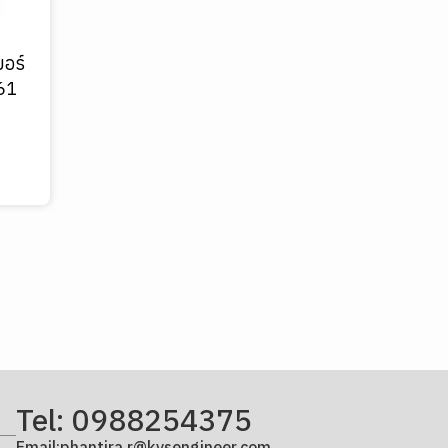
บอร์
561
Tel: 0988254375
Email:phantira.r@kvsengineer.com