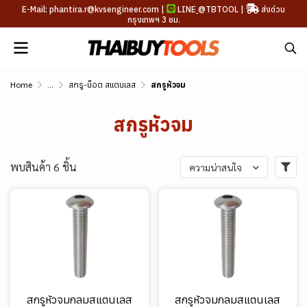
E-Mail: phantira.r@kvsengineer.com |
LINE
@TBTOOL
|
ส่งด่วน
กรุงเทพฯ 3 ชม.
Home
...
สกรู-น็อต สแตนเลส
สกรูหัวจม
สกรูหัวจม
พบสินค้า 6 ชิ้น
ความน่าสนใจ
สกรูหัวจมกลมสแตนเลส
สกรูหัวจมกลมสแตนเลส