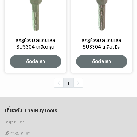
สกรูหัวจม สแตนเลส
สกรูหัวจม สแตนเลส
SUS304 เกลียวหุน
SUS304 เกลียวมิล
ติดต่อเรา
ติดต่อเรา
1
เกี่ยวกับ ThaiBuyTools
เกี่ยวกับเรา
บริการของเรา