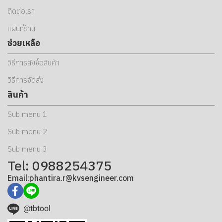
ติดต่อเรา
แผนที่ร้าน
ช่วยเหลือ
วิธีการสั่งซื้อสินค้า
วิธีการจัดส่ง
สินค้า
Sub menu 1
Sub menu 2
Sub menu 3
Tel: 0988254375
Email:phantira.r@kvsengineer.com
@tbtool