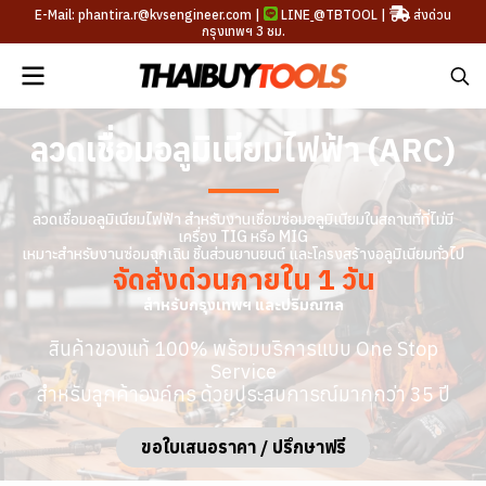
E-Mail: phantira.r@kvsengineer.com |
LINE
@TBTOOL
|
ส่งด่วน
กรุงเทพฯ 3 ชม.
ลวดเชื่อมอลูมิเนียมไฟฟ้า (ARC)
ลวดเชื่อมอลูมิเนียมไฟฟ้า สำหรับงานเชื่อมซ่อมอลูมิเนียมในสถานที่ที่ไม่มี
เครื่อง TIG หรือ MIG
เหมาะสำหรับงานซ่อมฉุกเฉิน ชิ้นส่วนยานยนต์ และโครงสร้างอลูมิเนียมทั่วไป
จัดส่งด่วนภายใน 1 วัน
สำหรับกรุงเทพฯ และปริมณฑล
สินค้าของแท้ 100% พร้อมบริการแบบ One Stop
Service
สำหรับลูกค้าองค์กร ด้วยประสบการณ์มากกว่า 35 ปี
ขอใบเสนอราคา / ปรึกษาฟรี