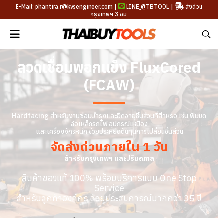
E-Mail: phantira.r@kvsengineer.com |
LINE
@TBTOOL
|
ส่งด่วน
กรุงเทพฯ 3 ชม.
ลวดเชื่อมพอกแข็ง FluxCored
(FCAW)
Hardfacing สำหรับงานซ่อมบำรุงและยืดอายุชิ้นส่วนที่สึกหรอ เช่น ฟันบด
ล้อเหล็กรถไฟ อุปกรณ์เหมือง
และเครื่องจักรหนัก ช่วยประหยัดต้นทุนการเปลี่ยนชิ้นส่วน
จัดส่งด่วนภายใน 1 วัน
สำหรับกรุงเทพฯ และปริมณฑล
สินค้าของแท้ 100% พร้อมบริการแบบ One Stop
Service
สำหรับลูกค้าองค์กร ด้วยประสบการณ์มากกว่า 35 ปี