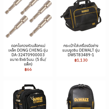
ดอกไขควงหัวบล๊อกแม่
กระเป๋าใส่เครื่องมือช่าง
เหล็ก DONG CHENG รุ่น
แบบรูดซิบ DEWALT รุ่น
DA-32470900003
DWST83489-1
ขนาด 8x65มม. (5 ชิ้น/
฿1,130
แพ็ค)
฿66