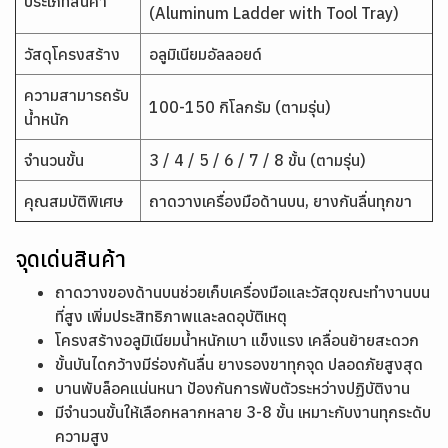
ประเภทสินค้า
(Aluminum Ladder with Tool Tray)
วัสดุโครงสร้าง
อลูมิเนียมอัลลอยด์
ความสามารถรับ
100-150 กิโลกรัม (ตามรุ่น)
น้ำหนัก
จำนวนขั้น
3 / 4 / 5 / 6 / 7 / 8 ขั้น (ตามรุ่น)
คุณสมบัติพิเศษ
ถาดวางเครื่องมือด้านบน, ยางกันลื่นทุกขา
จุดเด่นสินค้า
ถาดวางของด้านบนช่วยเก็บเครื่องมือและวัสดุขณะทำงานบน
ที่สูง เพิ่มประสิทธิภาพและลดอุบัติเหตุ
โครงสร้างอลูมิเนียมน้ำหนักเบา แข็งแรง เคลื่อนย้ายสะดวก
ขั้นบันไดกว้างมีร่องกันลื่น ยางรองขาทุกจุด ปลอดภัยสูงสุด
บานพับล็อคแน่นหนา ป้องกันการพับตัวระหว่างปฏิบัติงาน
มีจำนวนขั้นให้เลือกหลากหลาย 3-8 ขั้น เหมาะกับงานทุกระดับ
ความสูง